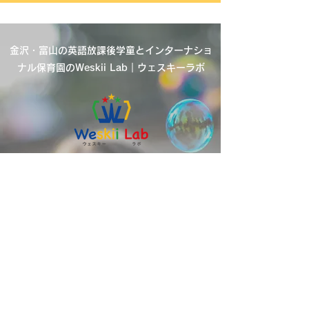
金沢・富山の英語放課後学童とインターナショ
ナル保育園のWeskii Lab｜ウェスキーラボ
■ 金沢本校
〒920-0902 石川県金沢市尾張町1-2-32
Weskiiビル2階
■ 金沢駅西校
〒920-0043 石川県金沢市長田2-26-11
■ 金沢泉野校
〒921-8034 石川県金沢市泉野町4丁目13-
33 泉野ビル2階
■ 富山校