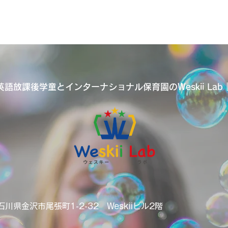
語放課後学童とインターナショナル保育園のWeskii La
 石川県金沢市尾張町1-2-32 Weskiiビル2階