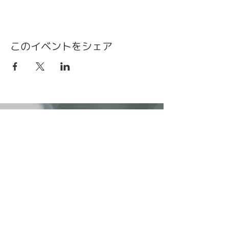
このイベントをシェア
金沢・富山の英語放課後学童とインターナショ
ナル保育園のWeskii Lab｜ウェスキーラボ
■ 金沢本校
〒920-0902 石川県金沢市尾張町1-2-32