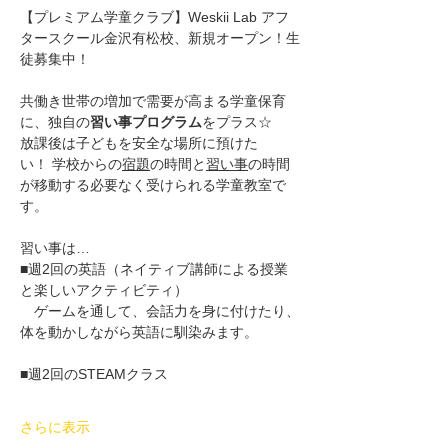
【プレミアム学童クラブ】Weskii Lab アフ
タースクール金沢有松校、新規オープン！生
徒募集中！
共働き世帯の増加で需要が高まる学童保育
に、独自の
習い事プログラム
をプラス☆
放課後は子どもを安全な場所に預けた
い！ 学校からの
宿題
の時間と
習い事
の時間
が移動する必要なく受けられる学童教室で
す。
習い事は…
■週2回の英語（ネイティブ講師による授業
と楽しいアクティビティ）
　ゲームを通して、会話力を身に付けたり、
体を動かしながら英語に馴染みます。
■週2回のSTEAMクラス
さらに表示