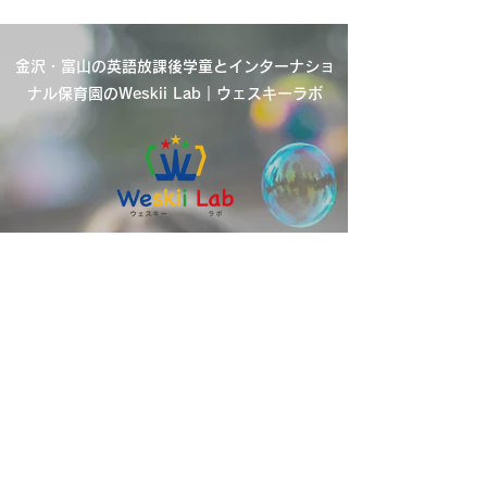
金沢・富山の英語放課後学童とインターナショ
ナル保育園のWeskii Lab｜ウェスキーラボ
■ 金沢本校
〒920-0902 石川県金沢市尾張町1-2-32
Weskiiビル2階
■ 金沢駅西校
〒920-0043 石川県金沢市長田2-26-11
■ 金沢泉野校
〒921-8034 石川県金沢市泉野町4丁目13-
33 泉野ビル2階
■ 富山校
〒930-0887 富山県富山市五福5897-1